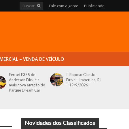
Fale com a gente
Publicidade
MERCIAL – VENDA DE VEÍCULO
Ferrari F355 de
II Raposo Classic
Anderson Dick é a
Drive – Itaperuna, RJ
mais nova atração do
– 19/9/2026
Parque Dream Car
Novidades dos Classificados