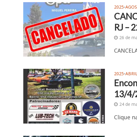
2025
AGO
•
CANCE
RJ – 
26 de ma
CANCEL
2025
ABRI
•
Encon
13/4/
24 de m
Clique 