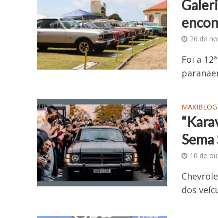
Galer
encon
26 de n
Foi a 12
paranae
MAXIBLOG
“Kara
Sema 
10 de ou
Chevrole
dos veí