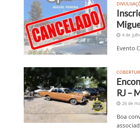
DIVULGAÇ
Inscri
Migue
4 de jul
Evento 
COBERTUR
Encon
RJ – 
26 de ma
Boa conv
associad