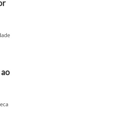
or
dade
 ao
meca