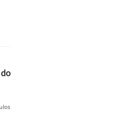
 do
ulos