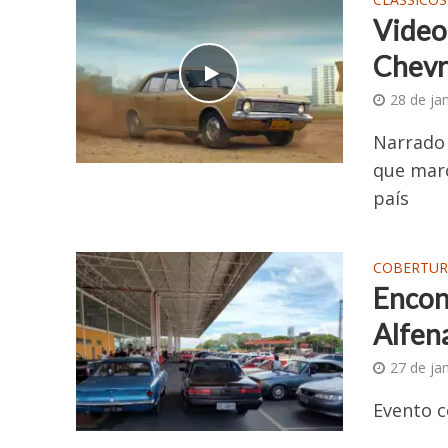
Video 
Chevro
28 de ja
Narrado 
que mar
país
COBERTUR
Encon
Alfen
27 de ja
Evento c