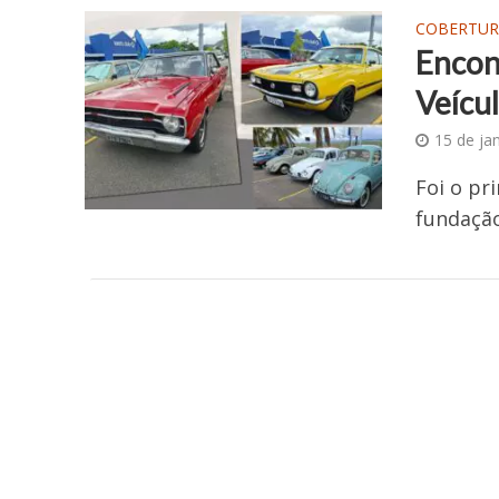
COBERTUR
Encon
Veícu
15 de ja
Foi o pr
fundação