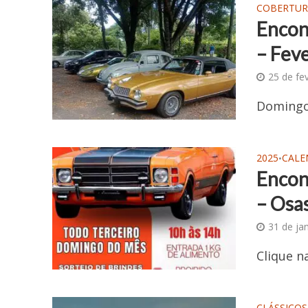
COBERTUR
Encon
– Fev
25 de fe
Domingo
2025
CALE
•
Encon
– Osa
31 de ja
Clique 
CLÁSSICOS