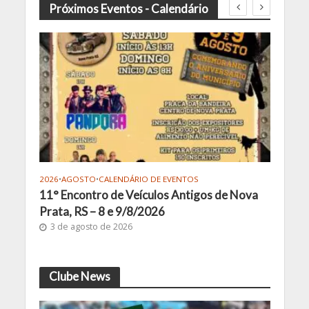
Próximos Eventos - Calendário
2026
•
AGOSTO
•
CALENDÁRIO DE EVENTOS
2026
•
11° Encontro de Veículos Antigos de Nova
4º B
São
Prata, RS – 8 e 9/8/2026
MG –
3 de agosto de 2026
27 
Clube News