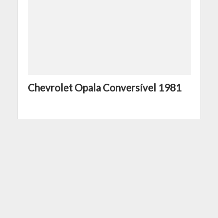
Chevrolet Opala Conversível 1981
Che