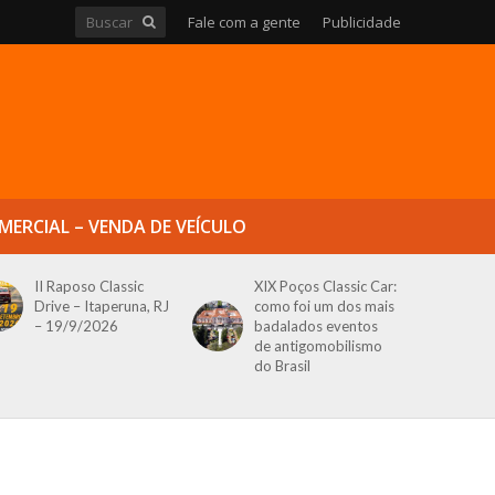
Fale com a gente
Publicidade
MERCIAL – VENDA DE VEÍCULO
II Raposo Classic
XIX Poços Classic Car:
Drive – Itaperuna, RJ
como foi um dos mais
– 19/9/2026
badalados eventos
de antigomobilismo
do Brasil