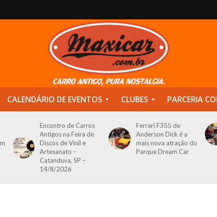
CALENDÁRIO DE EVENTOS
CLUBES
PARCERIA CO
Encontro de Carros
Ferrari F355 de
Antigos na Feira de
Anderson Dick é a
om
Discos de Vinil e
mais nova atração do
Artesanato –
Parque Dream Car
Catanduva, SP –
14/8/2026