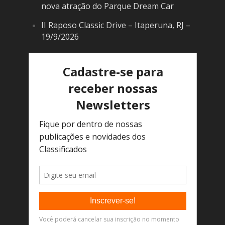
nova atração do Parque Dream Car
II Raposo Classic Drive – Itaperuna, RJ –
19/9/2026