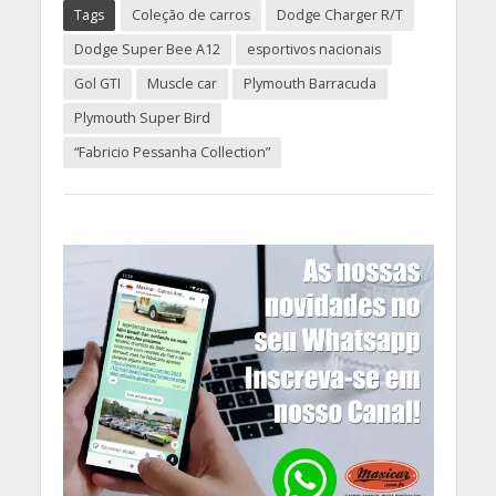
Tags
Coleção de carros
Dodge Charger R/T
Dodge Super Bee A12
esportivos nacionais
Gol GTI
Muscle car
Plymouth Barracuda
Plymouth Super Bird
“Fabricio Pessanha Collection”