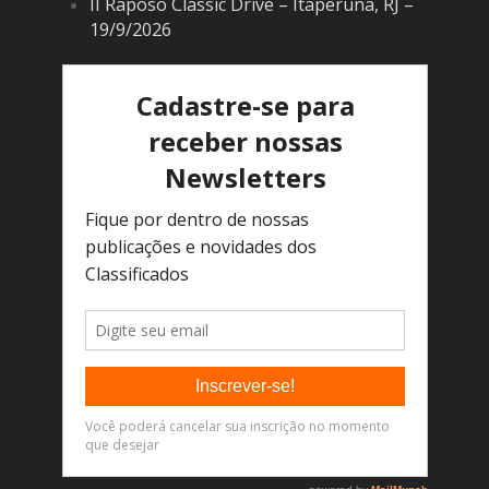
II Raposo Classic Drive – Itaperuna, RJ –
19/9/2026