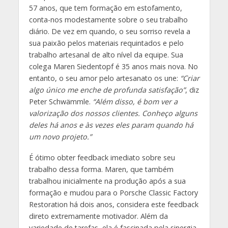
57 anos, que tem formação em estofamento,
conta-nos modestamente sobre o seu trabalho
diário. De vez em quando, o seu sorriso revela a
sua paixão pelos materiais requintados e pelo
trabalho artesanal de alto nível da equipe. Sua
colega Maren Siedentopf é 35 anos mais nova. No
entanto, o seu amor pelo artesanato os une:
“Criar
algo único me enche de profunda satisfação”
, diz
Peter Schwämmle.
“Além disso, é bom ver a
valorização dos nossos clientes. Conheço alguns
deles há anos e às vezes eles param quando há
um novo projeto.”
É ótimo obter feedback imediato sobre seu
trabalho dessa forma. Maren, que também
trabalhou inicialmente na produção após a sua
formação e mudou para o Porsche Classic Factory
Restoration há dois anos, considera este feedback
direto extremamente motivador. Além da
variedade de tarefas, ela é fascinada pela sinergia