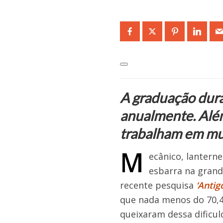
A graduação dura
anualmente. Além
trabalham em mus
M
ecânico, lanterne
esbarra na grande
recente pesquisa
‘Antig
que nada menos do 70,4
queixaram dessa dificul