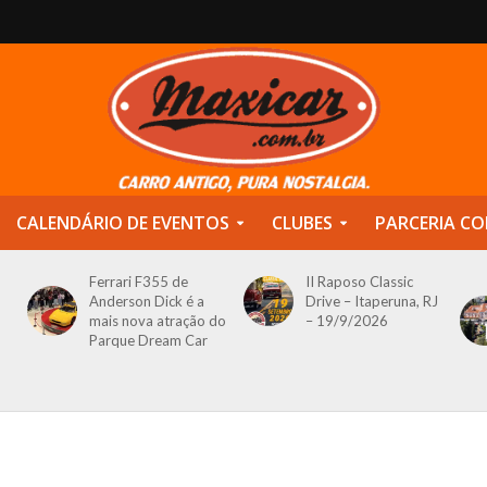
CALENDÁRIO DE EVENTOS
CLUBES
PARCERIA CO
Ferrari F355 de
II Raposo Classic
Anderson Dick é a
Drive – Itaperuna, RJ
mais nova atração do
– 19/9/2026
Parque Dream Car