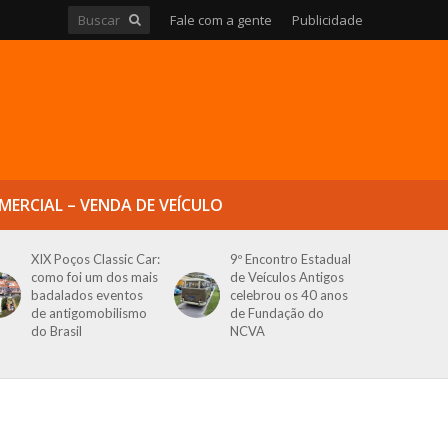
Fale com a gente
Publicidade
MERCIAL – VENDA DE VEÍCULO
XIX Poços Classic Car:
9º Encontro Estadual
como foi um dos mais
de Veículos Antigos
badalados eventos
celebrou os 40 anos
de antigomobilismo
de Fundação do
do Brasil
NCVA