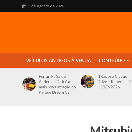
6 de agosto de 2026
VEÍCULOS ANTIGOS À VENDA
CONTEÚDO
Ferrari F355 de
II Raposo Classic
Anderson Dick é a
Drive – Itaperuna, R
mais nova atração do
– 19/9/2026
Parque Dream Car
Mitsubis