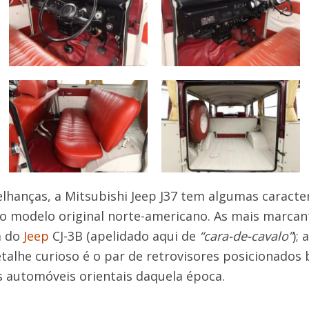
hanças, a Mitsubishi Jeep J37 tem algumas caracterí
modelo original norte-americano. As mais marcant
a do
Jeep
CJ-3B (apelidado aqui de
“cara-de-cavalo”
);
talhe curioso é o par de retrovisores posicionados 
s automóveis orientais daquela época.