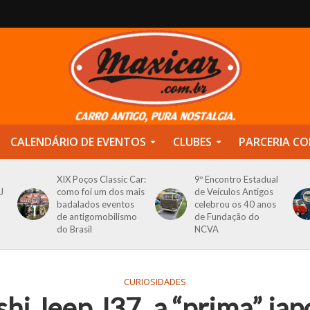
CALENDÁRIO DE EVENTOS
CLUBES
PARCERIA CO
XIX Poços Classic Car:
9º Encontro Estadual
J
como foi um dos mais
de Veículos Antigos
badalados eventos
celebrou os 40 anos
de antigomobilismo
de Fundação do
do Brasil
NCVA
CURIOSIDADES
hi Jeep J37, a “prima” ja