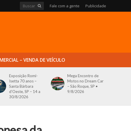
Fale com a gente
Publicidade
MERCIAL – VENDA DE VEÍCULO
Exposição Romi-
Mega Encontro de
Isetta 70 anos –
Motos no Dream Car
Santa Bárbara
– São Roque, SP •
d’Oeste, SP – 14 a
9/8/2026
30/8/2026
ponesa da