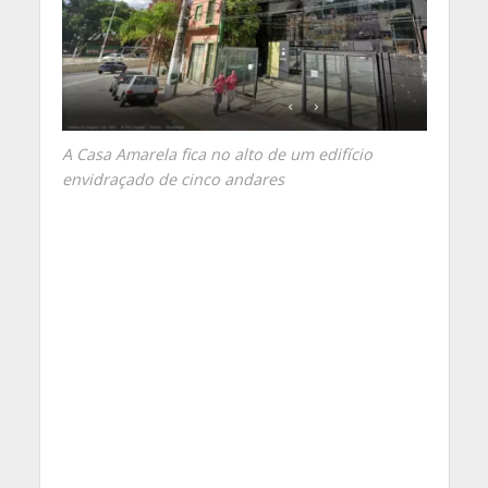
A Casa Amarela fica no alto de um edifício
envidraçado de cinco andares