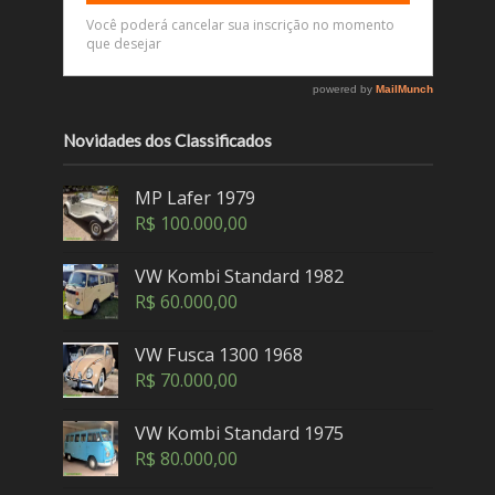
Novidades dos Classificados
MP Lafer 1979
R$
100.000,00
VW Kombi Standard 1982
R$
60.000,00
VW Fusca 1300 1968
R$
70.000,00
VW Kombi Standard 1975
R$
80.000,00