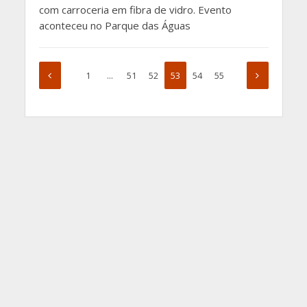
com carroceria em fibra de vidro. Evento
aconteceu no Parque das Águas
1
…
51
52
53
54
55