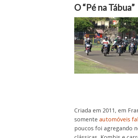
O “Pé na Tábua”
Criada em 2011, em Fra
somente
automóveis fa
poucos foi agregando n
clássicas, Kombis e ca