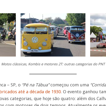
Motos clássicas, Kombis e motores 2T: outras categorias do PNT
nca – SP, o
“Pé na Tábua”
começou com uma
“Corrid
bricados até a década de 1930
. O evento ganhou ta
ovas categorias, que hoje são quatro: além dos Ca
rros com motores de dois tempos. Atualmente os ev