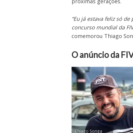
próximas gerações.
“Eu já estava feliz só d
concurso mundial da FIV
comemorou Thiago Songa
O anúncio da FI
Thiago Songa