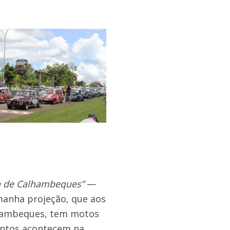
a de Calhambeques”
—
manha projeção, que aos
lhambeques, tem motos
entos acontecem na