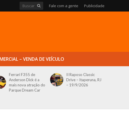
Fale com a gente
Publicidade
MERCIAL – VENDA DE VEÍCULO
Ferrari F355 de
II Raposo Classic
Anderson Dick é a
Drive – Itaperuna, RJ
mais nova atração do
– 19/9/2026
Parque Dream Car