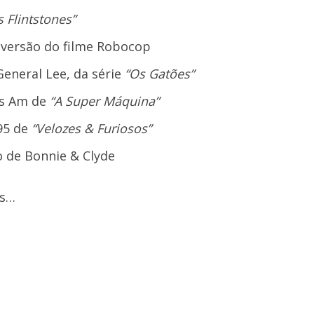
s Flintstones”
a versão do filme Robocop
eneral Lee, da série
“Os Gatões”
ns Am de
“A Super Máquina”
95 de
“Velozes & Furiosos”
 de Bonnie & Clyde
ns…