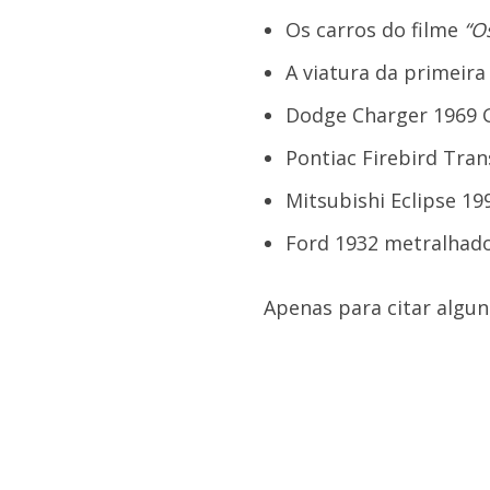
Os carros do filme
“O
A viatura da primeir
Dodge Charger 1969 G
Pontiac Firebird Tra
Mitsubishi Eclipse 19
Ford 1932 metralhado
Apenas para citar algu