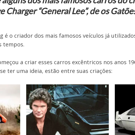
e alguns dos mais famosos carros do c
e Charger “General Lee”, de os Gatõe
 é o criador dos mais famosos veículos já utilizado
s tempos.
omeçou a criar esses carros excêntricos nos anos 1
 se ter uma ideia, estão entre suas criações: