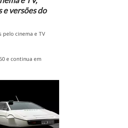
inema e TV,
s e versões do
s pelo cinema e TV
960 e continua em