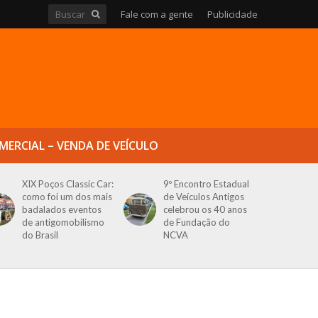
Fale com a gente
Publicidade
MERCIAL – VENDA DE VEÍCULO
XIX Poços Classic Car:
9º Encontro Estadual
como foi um dos mais
de Veículos Antigos
badalados eventos
celebrou os 40 anos
de antigomobilismo
de Fundação do
do Brasil
NCVA