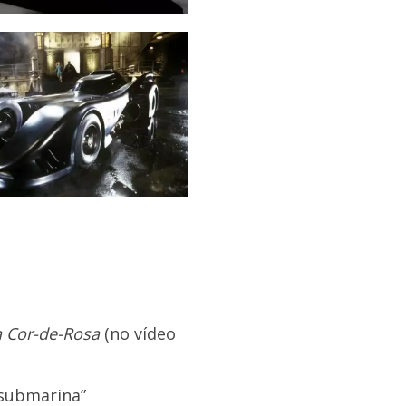
a Cor-de-Rosa
(no vídeo
 “submarina”