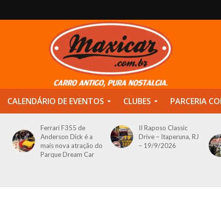
CALENDÁRIO DE EVENTOS
CLUBES
PARCERIA CO
Ferrari F355 de
II Raposo Classic
Anderson Dick é a
Drive – Itaperuna, RJ
mais nova atração do
– 19/9/2026
Parque Dream Car