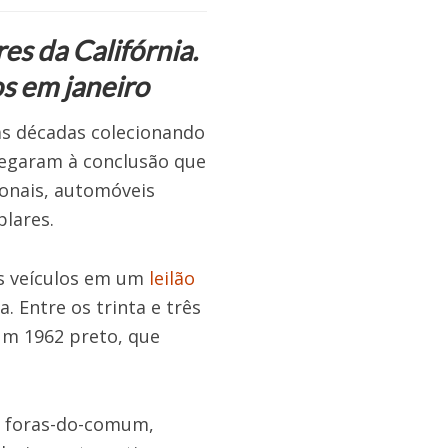
s da Califórnia.
os em janeiro
mas décadas colecionando
hegaram à conclusão que
onais, automóveis
plares.
os veículos em um
leilão
. Entre os trinta e três
 um 1962 preto, que
de foras-do-comum,