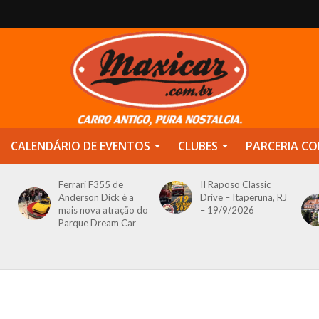
CALENDÁRIO DE EVENTOS
CLUBES
PARCERIA CO
Ferrari F355 de
II Raposo Classic
Anderson Dick é a
Drive – Itaperuna, RJ
mais nova atração do
– 19/9/2026
Parque Dream Car