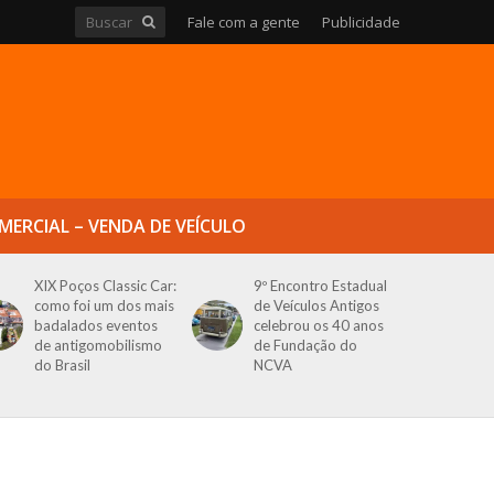
Fale com a gente
Publicidade
MERCIAL – VENDA DE VEÍCULO
XIX Poços Classic Car:
9º Encontro Estadual
como foi um dos mais
de Veículos Antigos
badalados eventos
celebrou os 40 anos
de antigomobilismo
de Fundação do
do Brasil
NCVA