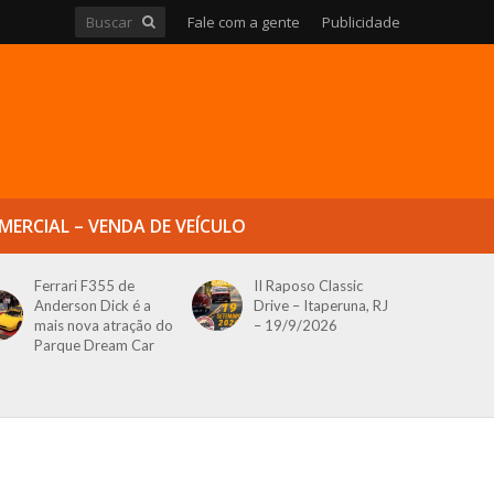
Fale com a gente
Publicidade
MERCIAL – VENDA DE VEÍCULO
Ferrari F355 de
II Raposo Classic
Anderson Dick é a
Drive – Itaperuna, RJ
mais nova atração do
– 19/9/2026
Parque Dream Car