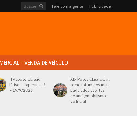
Fale com a gente
Publicidade
MERCIAL – VENDA DE VEÍCULO
II Raposo Classic
XIX Poços Classic Car:
Drive – Itaperuna, RJ
como foi um dos mais
– 19/9/2026
badalados eventos
de antigomobilismo
do Brasil