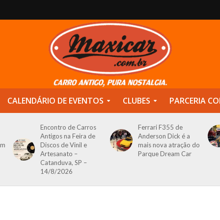
CALENDÁRIO DE EVENTOS
CLUBES
PARCERIA CO
Encontro de Carros
Ferrari F355 de
Antigos na Feira de
Anderson Dick é a
om
Discos de Vinil e
mais nova atração do
Artesanato –
Parque Dream Car
Catanduva, SP –
14/8/2026