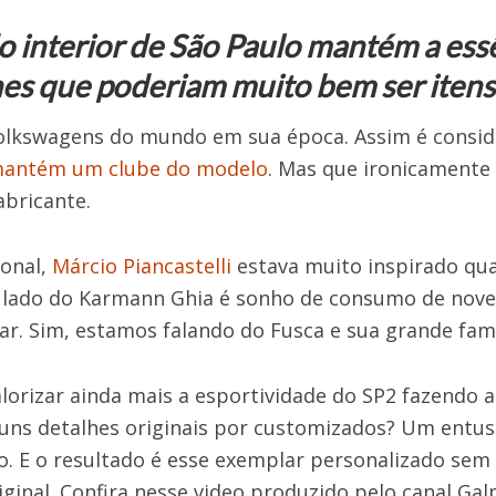
 interior de São Paulo mantém a essê
es que poderiam muito bem ser itens 
lkswagens do mundo em sua época. Assim é consid
mantém um clube do modelo
. Mas que ironicamente
abricante.
ional,
Márcio Piancastelli
estava muito inspirado qua
o lado do Karmann Ghia é sonho de consumo de nove
ar. Sim, estamos falando do Fusca e sua grande famí
lorizar ainda mais a esportividade do SP2 fazendo
guns detalhes originais por customizados? Um entus
io. E o resultado é esse exemplar personalizado s
riginal. Confira nesse video produzido pelo canal G