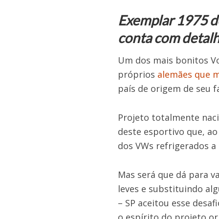
Exemplar 1975 do
conta com detalh
Um dos mais bonitos Vo
próprios
alemães que 
país de origem de seu f
Projeto totalmente nac
deste esportivo que, a
dos VWs refrigerados a 
Mas será que dá para va
leves e substituindo al
– SP aceitou esse desaf
o espírito do projeto o