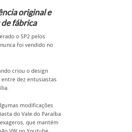
ncia original e
de fábrica
erado o SP2 pelos
 nunca foi vendido no
ndo criou o design
 entre dez entusiastas
lia.
 algumas modificações
iasta do Vale do Paraíba
em exageros, que mantém
alpão VW no Youtube.