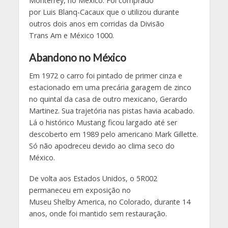
Monterrey, no México. Foi comprado
por
Luis
Blanq-Cacaux
que o utilizou durante
outros dois anos em corridas da Divisão
Trans
Am
e México 1000.
Abandono no México
Em 1972 o carro foi pintado de primer cinza e
estacionado em uma precária garagem de zinco
no quintal da casa de outro mexicano, Gerardo
Martinez. Sua trajetória nas pistas havia acabado.
Lá o histórico Mustang ficou largado até ser
descoberto em 1989 pelo americano Mark Gillette.
Só não apodreceu devido ao clima seco do
México.
De volta aos Estados Unidos, o 5R002
permaneceu em exposição no
Museu
Shelby
America, no Colorado, durante 14
anos, onde foi mantido sem restauração.