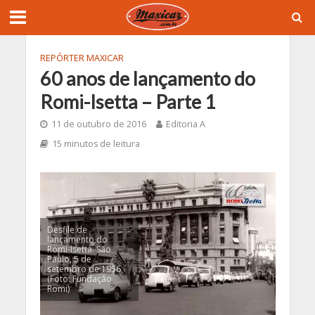
REPÓRTER MAXICAR
60 anos de lançamento do
Romi-Isetta – Parte 1
11 de outubro de 2016
Editoria A
15 minutos de leitura
Desfile de
lançamento do
Romi-Isetta. São
Paulo, 5 de
setembro de 1956
(Foto: Fundação
Romi)