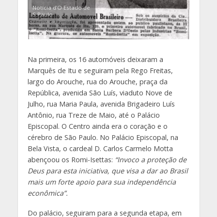
Notícia d’O Estado de
S.Paulo
(acervo
Fundação Romi)
Na primeira, os 16 automóveis deixaram a
Marquês de Itu e seguiram pela Rego Freitas,
largo do Arouche, rua do Arouche, praça da
República, avenida São Luís, viaduto Nove de
Julho, rua Maria Paula, avenida Brigadeiro Luís
Antônio, rua Treze de Maio, até o Palácio
Episcopal. O Centro ainda era o coração e o
cérebro de São Paulo. No Palácio Episcopal, na
Bela Vista, o cardeal D. Carlos Carmelo Motta
abençoou os Romi-Isettas:
“Invoco a proteção de
Deus para esta iniciativa, que visa a dar ao Brasil
mais um forte apoio para sua independência
econômica”.
Do palácio, seguiram para a segunda etapa, em