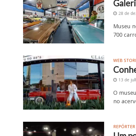
Galer
28 de d
Museu n
700 carr
WEB STOR
Conhe
13 de ju
O museu 
no acerv
REPÓRTER
Um po