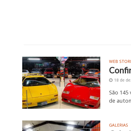
WEB STOR
Confi
18 de d
São 145 
de autom
GALERIAS