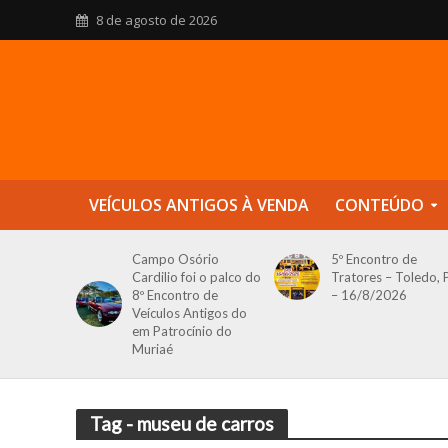
8 de agosto de 2026
VEÍCULOS ANTIGOS À VENDA
CONTEÚDO
Campo Osório
5º Encontro de
Cardilio foi o palco do
Tratores – Toledo, 
8º Encontro de
– 16/8/2026
Veículos Antigos do
em Patrocínio do
Muriaé
Tag - museu de carros