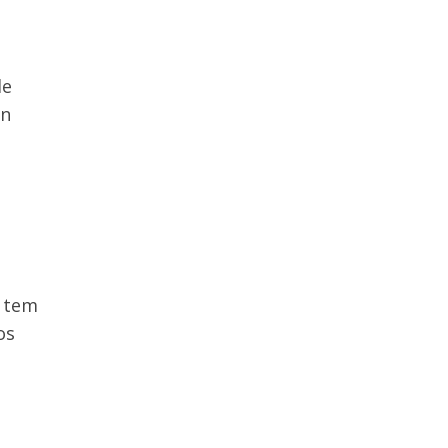
de
on
e tem
os