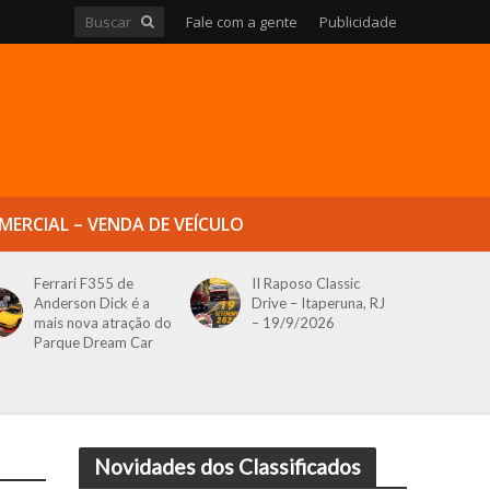
Fale com a gente
Publicidade
MERCIAL – VENDA DE VEÍCULO
Ferrari F355 de
II Raposo Classic
Anderson Dick é a
Drive – Itaperuna, RJ
mais nova atração do
– 19/9/2026
Parque Dream Car
Novidades dos Classificados