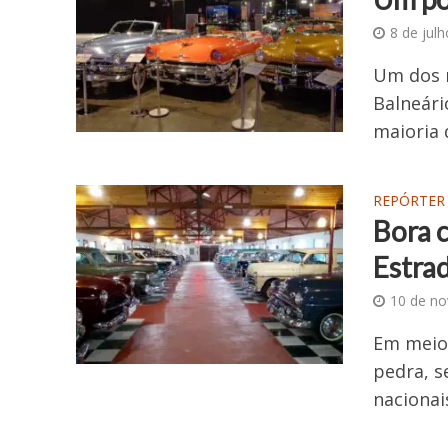
8 de jul
Um dos 
Balneári
maioria 
REPÓRTER
Bora 
Estrad
10 de n
Em meio 
pedra, s
nacionai