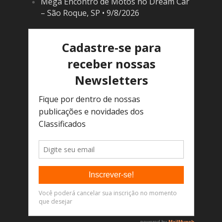
Mega Encontro de Motos no Dream Car
– São Roque, SP • 9/8/2026