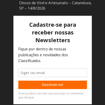
Discos de Vinil e Artesanato – Catanduva,
SP – 14/8/2026