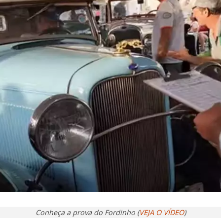
Conheça a prova do Fordinho (
VEJA O VÍDEO
)