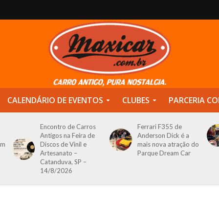
CALENDÁRIO DE EVENTOS
CLUBES
PARCERIA CO
Encontro de Carros
Ferrari F355 de
Antigos na Feira de
Anderson Dick é a
om
Discos de Vinil e
mais nova atração do
Artesanato –
Parque Dream Car
Catanduva, SP –
14/8/2026