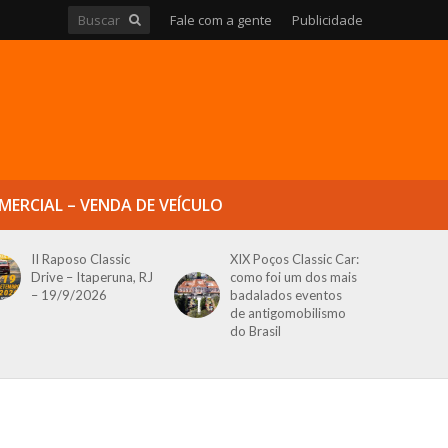
Fale com a gente
Publicidade
MERCIAL – VENDA DE VEÍCULO
II Raposo Classic
XIX Poços Classic Car:
Drive – Itaperuna, RJ
como foi um dos mais
– 19/9/2026
badalados eventos
de antigomobilismo
do Brasil