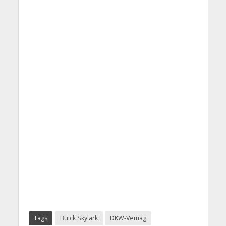
Tags
Buick Skylark
DKW-Vemag