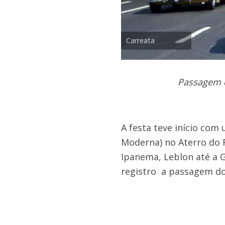
Carreata
Passagem d
A festa teve início co
Moderna) no Aterro do 
Ipanema, Leblon até a 
registro a passagem do