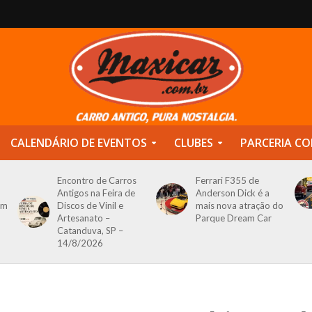
CALENDÁRIO DE EVENTOS
CLUBES
PARCERIA CO
Encontro de Carros
Ferrari F355 de
Antigos na Feira de
Anderson Dick é a
om
Discos de Vinil e
mais nova atração do
Artesanato –
Parque Dream Car
Catanduva, SP –
14/8/2026