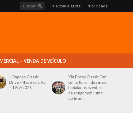
Fale com a gente
Publicidade
MERCIAL – VENDA DE VEÍCULO
II Raposo Classic
XIX Poços Classic Car:
Drive – Itaperuna, RJ
como foi um dos mais
– 19/9/2026
badalados eventos
de antigomobilismo
do Brasil