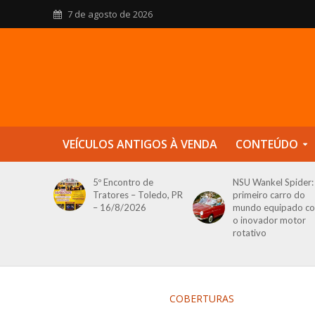
7 de agosto de 2026
VEÍCULOS ANTIGOS À VENDA
CONTEÚDO
5º Encontro de
NSU Wankel Spider:
Tratores – Toledo, PR
primeiro carro do
– 16/8/2026
mundo equipado c
o inovador motor
rotativo
COBERTURAS