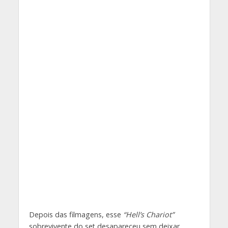
Depois das filmagens, esse
“Hell’s Chariot”
sobrevivente do set desapareceu sem deixar