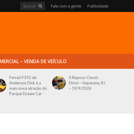
Fale com a gente
Publicidade
MERCIAL – VENDA DE VEÍCULO
Ferrari F355 de
II Raposo Classic
Anderson Dick é a
Drive – Itaperuna, RJ
mais nova atração do
– 19/9/2026
Parque Dream Car