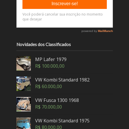
Novidades dos Classificados
MP Lafer 1979
R$
100.000,00
VW Kombi Standard 1982
R$
60.000,00
VW Fusca 1300 1968
R$
70.000,00
VW Kombi Standard 1975
R$
80.000,00