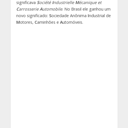
significava
S
ociété
I
ndustrielle
M
écanique et
C
arrosserie
A
utomobile
. No Brasil ele ganhou um
novo significado:
S
ociedade Anônima
I
ndustrial de
M
otores,
C
aminhões e
A
utomóveis.