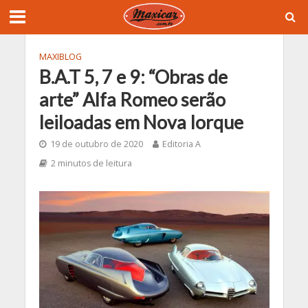
MAXIBLOG
B.A.T 5, 7 e 9: “Obras de
arte” Alfa Romeo serão
leiloadas em Nova Iorque
19 de outubro de 2020
Editoria A
2 minutos de leitura