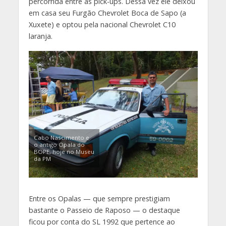
percorrida entre as pick-ups. Dessa vez ele deixou
em casa seu Furgão Chevrolet Boca de Sapo (a
Xuxete) e optou pela nacional Chevrolet C10
laranja.
Cabo Nascimento e
o antigo Opala do
BOPE, hoje no Museu
da PM
Entre os Opalas — que sempre prestigiam
bastante o Passeio de Raposo — o destaque
ficou por conta do SL 1992 que pertence ao