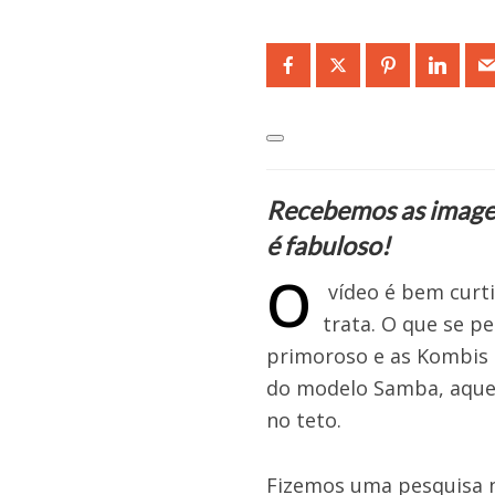
Recebemos as imagens
é fabuloso!
O
vídeo é bem curt
trata. O que se p
primoroso e as Kombis 
do modelo Samba, aquela
no teto.
Fizemos uma pesquisa na