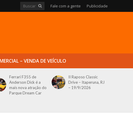
Fale com a gente
Publicidade
MERCIAL – VENDA DE VEÍCULO
Ferrari F355 de
II Raposo Classic
Anderson Dick é a
Drive – Itaperuna, RJ
mais nova atração do
– 19/9/2026
Parque Dream Car