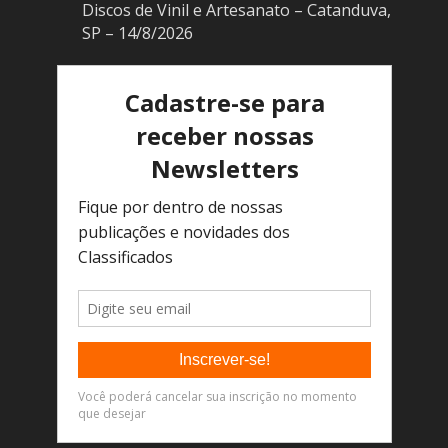
Discos de Vinil e Artesanato – Catanduva,
SP – 14/8/2026