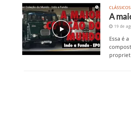
CLÁSSICOS
A mai
19 de ag
Essa é a
composta
propriet