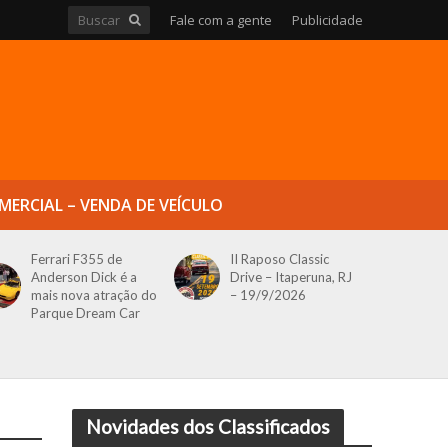
Fale com a gente
Publicidade
MERCIAL – VENDA DE VEÍCULO
Ferrari F355 de
II Raposo Classic
Anderson Dick é a
Drive – Itaperuna, RJ
mais nova atração do
– 19/9/2026
Parque Dream Car
Novidades dos Classificados