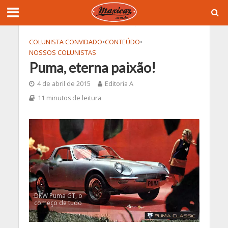
COLUNISTA CONVIDADO
•
CONTEÚDO
•
NOSSOS COLUNISTAS
Puma, eterna paixão!
4 de abril de 2015
Editoria A
11 minutos de leitura
DKW Puma GT, o
começo de tudo