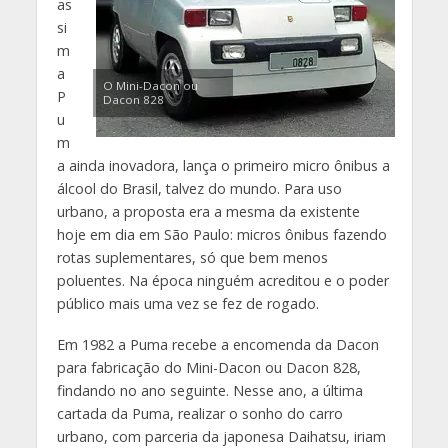
as
si
m
a
O Mini-Dacon ou
P
Dacon 828
u
m
a ainda inovadora, lança o primeiro micro ônibus a
álcool do Brasil, talvez do mundo. Para uso
urbano, a proposta era a mesma da existente
hoje em dia em São Paulo: micros ônibus fazendo
rotas suplementares, só que bem menos
poluentes. Na época ninguém acreditou e o poder
público mais uma vez se fez de rogado.
Em 1982 a Puma recebe a encomenda da Dacon
para fabricação do Mini-Dacon ou Dacon 828,
findando no ano seguinte. Nesse ano, a última
cartada da Puma, realizar o sonho do carro
urbano, com parceria da japonesa Daihatsu, iriam