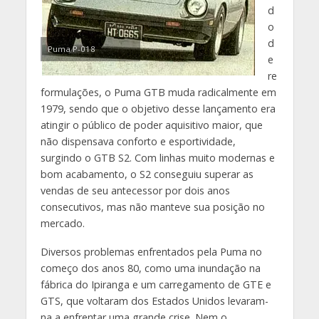
d
o
d
Puma P-018
e
re
formulações, o Puma GTB muda radicalmente em
1979, sendo que o objetivo desse lançamento era
atingir o público de poder aquisitivo maior, que
não dispensava conforto e esportividade,
surgindo o GTB S2. Com linhas muito modernas e
bom acabamento, o S2 conseguiu superar as
vendas de seu antecessor por dois anos
consecutivos, mas não manteve sua posição no
mercado.
Diversos problemas enfrentados pela Puma no
começo dos anos 80, como uma inundação na
fábrica do Ipiranga e um carregamento de GTE e
GTS, que voltaram dos Estados Unidos levaram-
na a enfrentar uma grande crise. Nem o