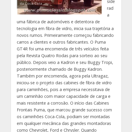
side
da Coca-Cola
rad
a
uma fábrica de automóveis e detentora de
tecnologia em fibra de vidro, inicia sua trajetória a
novos rumos. Primeiramente começou fabricando
carros a clientes e outros fabricantes. O Puma
GT4R foi uma encomenda de três veículos feita
pela Revista Quatro Rodas para sorteio ao seu
público. Depois veio a Kadron e seu Buggy Tropi,
posteriormente chamado de Buggy Kadron.
Também por encomenda, agora pela Ultragaz,
iniciou-se o projeto das cabines de fibra de vidro
para caminhões, pois a empresa necessitava de
um caminhão com maior capacidade de carga e
mais resistente a corrosão. O início das Cabines
Frontais Puma, que marcou grande sucesso com
os caminhões Coca-Cola, podiam ser montadas
em qualquer mecânica das grandes montadoras
como Chevrolet, Ford e Chrysler. Quando