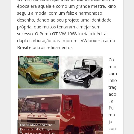
época era aquela e como um grande mestre, Rino
seguiu a moda, com um feliz e harmonioso
desenho, dando ao seu projeto uma identidade
própria, que muitos tentaram almejar sem
sucesso. O Puma GT VW 1968 trazia a inédita
dupla carburação para motores VW boxer a ar no
Brasil e outros refinamentos.
Co
m o
cam
inho
traç
ado
, a
Pu
ma
já
Em sentido horário:
con
Puma GT 4R, Buggy
Tropi e o caminhão