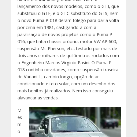
lançamento dos novos modelos, como o GTI, que
substituiu o GTE, e o GTC substituto do GTS, nem
o novo Puma P-018 deram fôlego para dar a volta
por cima em 1981, castigando-a com a
paralisação de novos projetos como o Puma P-
016, que tinha chassis próprio, motor VW AP 600,
suspensão Mc Pherson, etc., testado por mais de
dois anos e milhares de quilômetros rodados com
o Engenheiro Marcos Virginio Pasini. O Puma P-
018 continha novidades, como suspensão traseira
de Variant II, cambio longo, opção de ar
condicionado e teto solar, com um desenho dos
mais bonitos já realizados. Nem isso conseguiu
alavancar as vendas.
M
es
m
o