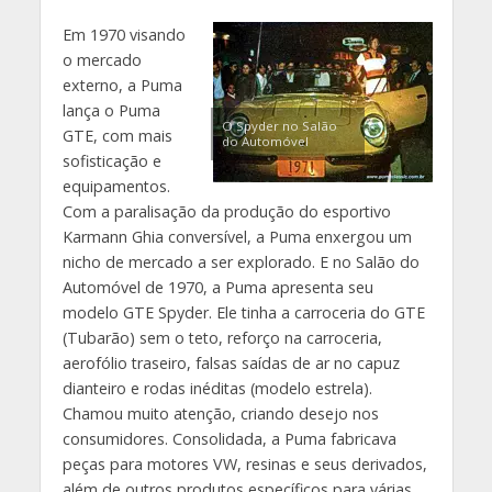
Em 1970 visando
o mercado
externo, a Puma
lança o Puma
O Spyder no Salão
GTE, com mais
do Automóvel
sofisticação e
equipamentos.
Com a paralisação da produção do esportivo
Karmann Ghia conversível, a Puma enxergou um
nicho de mercado a ser explorado. E no Salão do
Automóvel de 1970, a Puma apresenta seu
modelo GTE Spyder. Ele tinha a carroceria do GTE
(Tubarão) sem o teto, reforço na carroceria,
aerofólio traseiro, falsas saídas de ar no capuz
dianteiro e rodas inéditas (modelo estrela).
Chamou muito atenção, criando desejo nos
consumidores. Consolidada, a Puma fabricava
peças para motores VW, resinas e seus derivados,
além de outros produtos específicos para várias