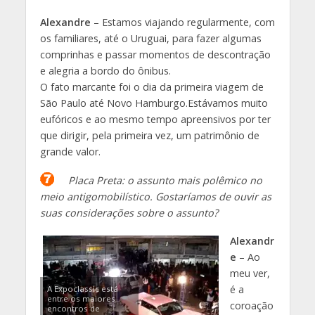
Alexandre
– Estamos viajando regularmente, com
os familiares, até o Uruguai, para fazer algumas
comprinhas e passar momentos de descontração
e alegria a bordo do ônibus.
O fato marcante foi o dia da primeira viagem de
São Paulo até Novo Hamburgo.Estávamos muito
eufóricos e ao mesmo tempo apreensivos por ter
que dirigir, pela primeira vez, um patrimônio de
grande valor.
Placa Preta: o assunto mais polêmico no
meio antigomobilístico. Gostaríamos de ouvir as
suas considerações sobre o assunto?
Alexandr
e
– Ao
meu ver,
é a
A Expoclassic está
entre os maiores
coroação
encontros de