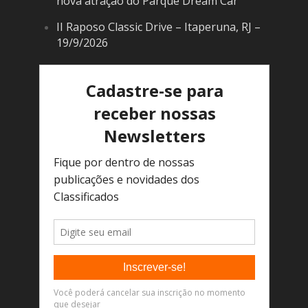
nova atração do Parque Dream Car
II Raposo Classic Drive – Itaperuna, RJ –
19/9/2026