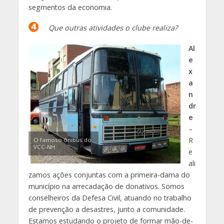
segmentos da economia.
Que outras atividades o clube realiza?
Al
e
x
a
n
dr
e
–
R
O famoso ônibus do
VCC-NH
e
ali
zamos ações conjuntas com a primeira-dama do
município na arrecadação de donativos. Somos
conselheiros da Defesa Civil, atuando no trabalho
de prevenção a desastres, junto a comunidade.
Estamos estudando o projeto de formar mão-de-