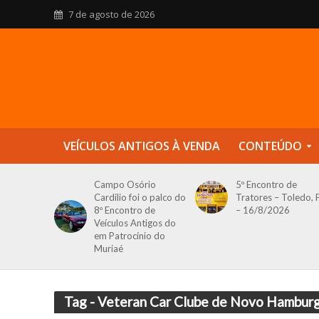
7 de agosto de 2026
VEÍCULOS ANTIGOS À VENDA
CONTEÚDO
Campo Osório
5º Encontro de
Cardilio foi o palco do
Tratores – Toledo, 
8º Encontro de
– 16/8/2026
Veículos Antigos do
em Patrocínio do
Muriaé
Tag - Veteran Car Clube de Novo Hambur