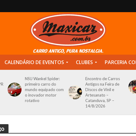
CALENDÁRIO DE EVENTOS
CLUBES
PARCERIA CO
NSU Wankel Spider:
Encontro de Carros
PR
primeiro carro do
Antigos na Feira de
mundo equipado com
Discos de Vinil e
o inovador motor
Artesanato –
rotativo
Catanduva, SP –
14/8/2026
go