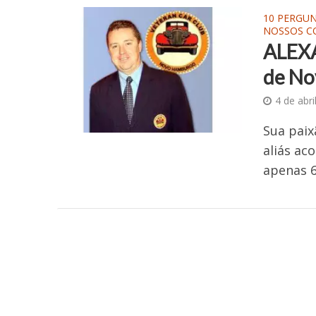
10 PERGU
NOSSOS C
ALEXA
de No
4 de abri
Sua paix
aliás ac
apenas 6