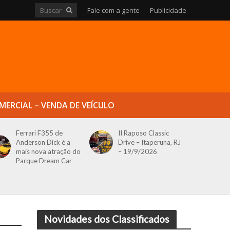
Fale com a gente
Publicidade
MERCIAL – VENDA DE VEÍCULO
Ferrari F355 de
II Raposo Classic
Anderson Dick é a
Drive – Itaperuna, RJ
mais nova atração do
– 19/9/2026
Parque Dream Car
Novidades dos Classificados