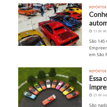
REPÓRTER
Conhe
autom
13 de d
São 145 
Empreend
em São R
REPÓRTER
Essa 
impre
25 de ou
São nada