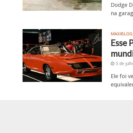
Dodge D
na garag
MAXIBLOG
Esse 
mundi
5 de jul
Ele foi 
equivale