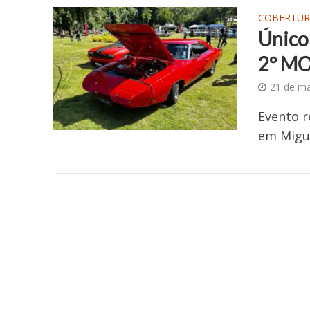
COBERTUR
Único 
2º MO
21 de ma
Evento r
em Migue