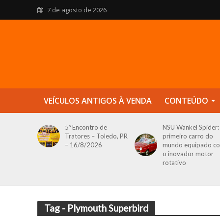
7 de agosto de 2026
VEÍCULOS ANTIGOS À VENDA
CONTEÚDO
5º Encontro de
NSU Wankel Spider:
Tratores – Toledo, PR
primeiro carro do
– 16/8/2026
mundo equipado c
o inovador motor
rotativo
Tag - Plymouth Superbird