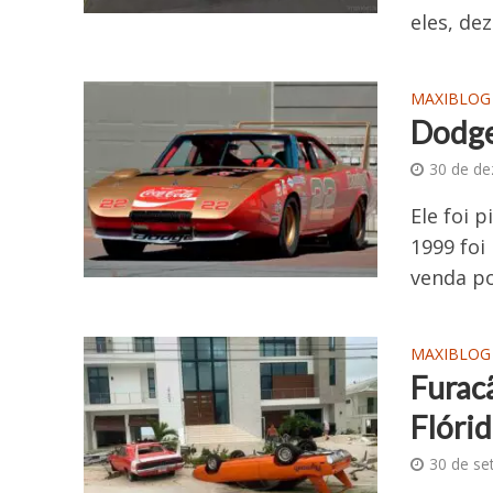
eles, de
MAXIBLOG
Dodge
30 de d
Ele foi 
1999 foi
venda po
MAXIBLOG
Furac
Flóri
30 de se