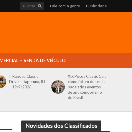
Fale com a gente
Publicidade
MERCIAL – VENDA DE VEÍCULO
II Raposo Classic
XIX Poços Classic Car:
Drive – Itaperuna, RJ
como foi um dos mais
– 19/9/2026
badalados eventos
de antigomobilismo
do Brasil
Novidades dos Classificados