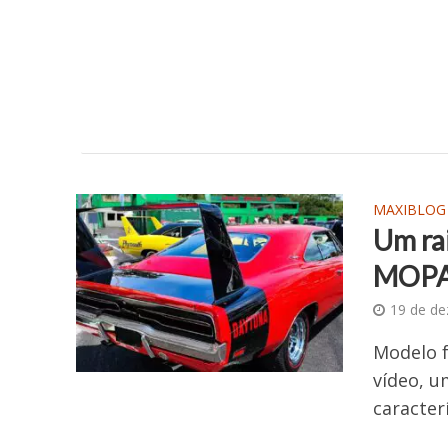
MAXIBLOG
Um ra
MOPAR
19 de d
Modelo f
vídeo, u
caracter