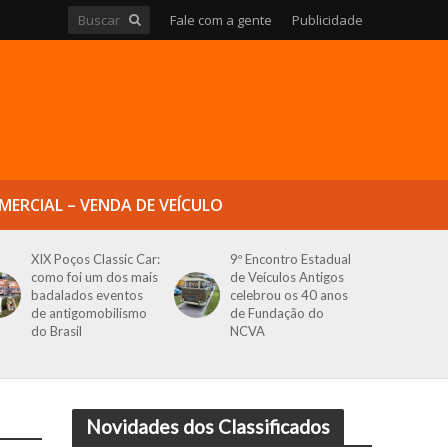
Fale com a gente
Publicidade
MERCIAL – VENDA DE VEÍCULO
XIX Poços Classic Car:
9º Encontro Estadual
como foi um dos mais
de Veículos Antigos
badalados eventos
celebrou os 40 anos
de antigomobilismo
de Fundação do
do Brasil
NCVA
Novidades dos Classificados