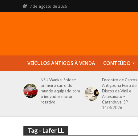
7 de agosto de 2026
VEÍCULOS ANTIGOS À VENDA
CONTEÚDO
NSU Wankel Spider:
Encontro de Carros
primeiro carro do
Antigos na Feira de
mundo equipado com
Discos de Vinil e
o inovador motor
Artesanato –
rotativo
Catanduva, SP –
14/8/2026
Tag - Lafer LL