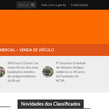
Fale com a gente
Publicidade
MERCIAL – VENDA DE VEÍCULO
XIX Poços Classic Car:
9º Encontro Estadual
como foi um dos mais
de Veículos Antigos
badalados eventos
celebrou os 40 anos
de antigomobilismo
de Fundação do
do Brasil
NCVA
Novidades dos Classificados