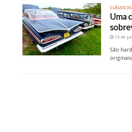
CLÁSSICOS
Uma c
sobre
15 de ju
São hard
originai