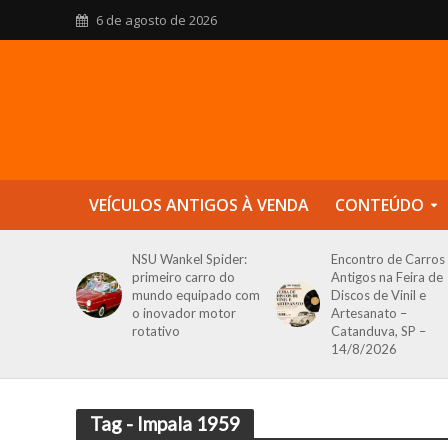
6 de agosto de 2026
VEÍCULOS ANTIGOS À VENDA
CONTEÚDO
NSU Wankel Spider:
Encontro de Carros
primeiro carro do
Antigos na Feira de
mundo equipado com
Discos de Vinil e
o inovador motor
Artesanato –
rotativo
Catanduva, SP –
14/8/2026
Tag - Impala 1959