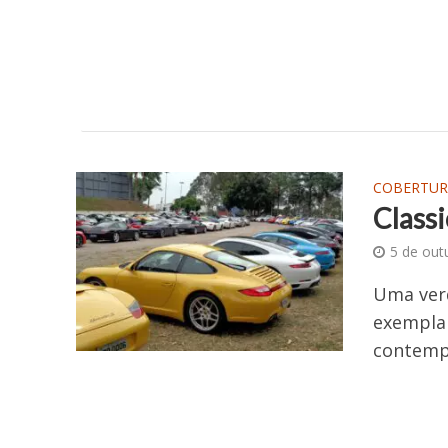
COBERTUR
Class
5 de out
Uma ver
exemplar
contempo