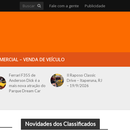
Fale com a gente
Publicidade
MERCIAL – VENDA DE VEÍCULO
Ferrari F355 de
II Raposo Classic
Anderson Dick é a
Drive – Itaperuna, RJ
mais nova atração do
– 19/9/2026
Parque Dream Car
Novidades dos Classificados