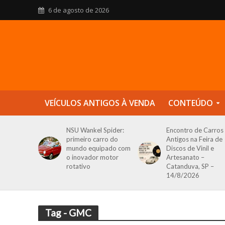
6 de agosto de 2026
VEÍCULOS ANTIGOS À VENDA
CONTEÚDO
NSU Wankel Spider:
Encontro de Carros
primeiro carro do
Antigos na Feira de
mundo equipado com
Discos de Vinil e
o inovador motor
Artesanato –
rotativo
Catanduva, SP –
14/8/2026
Tag - GMC