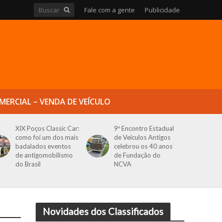
Fale com a gente
Publicidade
MERCIAL – VENDA DE VEÍCULO
XIX Poços Classic Car:
9º Encontro Estadual
como foi um dos mais
de Veículos Antigos
badalados eventos
celebrou os 40 anos
de antigomobilismo
de Fundação do
do Brasil
NCVA
Novidades dos Classificados