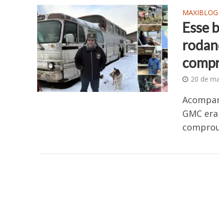
MAXIBLOG
Esse b
rodan
comp
20 de m
Acompanh
GMC era 
comprou 