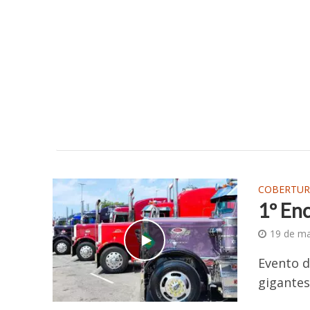
COBERTUR
1º Enc
19 de m
Evento 
gigantes