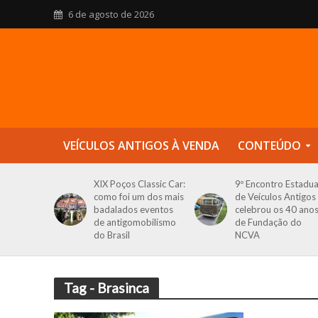
6 de agosto de 2026
VEÍCULOS ANTIGOS À VENDA
CONTEÚDO
XIX Poços Classic Car:
9º Encontro Estadua
como foi um dos mais
de Veículos Antigos
badalados eventos
celebrou os 40 ano
de antigomobilismo
de Fundação do
do Brasil
NCVA
Tag - Brasinca