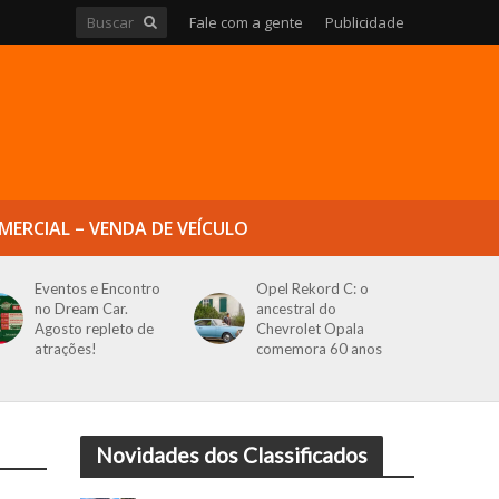
Fale com a gente
Publicidade
MERCIAL – VENDA DE VEÍCULO
Eventos e Encontro
Opel Rekord C: o
no Dream Car.
ancestral do
Agosto repleto de
Chevrolet Opala
atrações!
comemora 60 anos
Novidades dos Classificados