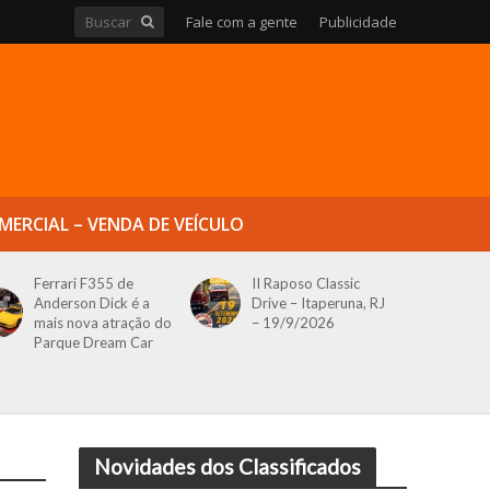
Fale com a gente
Publicidade
MERCIAL – VENDA DE VEÍCULO
Ferrari F355 de
II Raposo Classic
Anderson Dick é a
Drive – Itaperuna, RJ
mais nova atração do
– 19/9/2026
Parque Dream Car
Novidades dos Classificados