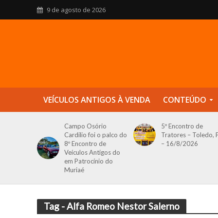
9 de agosto de 2026
VEÍCULOS ANTIGOS À VENDA
CONTEÚDO
Campo Osório
5º Encontro de
Cardilio foi o palco do
Tratores – Toledo, 
8º Encontro de
– 16/8/2026
Veículos Antigos do
em Patrocínio do
Muriaé
Tag - Alfa Romeo Nestor Salerno