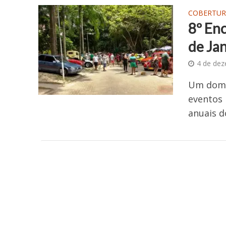
COBERTUR
8º En
de Jan
4 de de
Um domi
eventos
anuais d