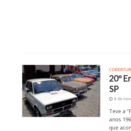
COBERTUR
20º E
SP
8 de no
Teve a “
anos 196
que acon