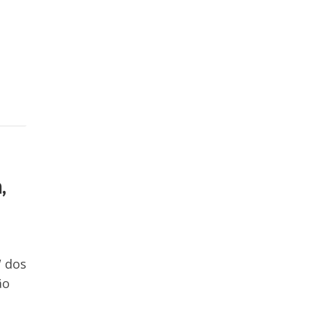
,
W dos
ão