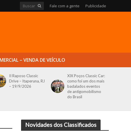
Fale com a gente
Publicidade
MERCIAL – VENDA DE VEÍCULO
II Raposo Classic
XIX Poços Classic Car:
Drive – Itaperuna, RJ
como foi um dos mais
– 19/9/2026
badalados eventos
de antigomobilismo
do Brasil
Novidades dos Classificados