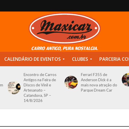
CALENDÁRIO DE EVENTOS
CLUBES
PARCERIA CO
Encontro de Carros
Ferrari F355 de
Antigos na Feira de
Anderson Dick é a
om
Discos de Vinil e
mais nova atração do
Artesanato –
Parque Dream Car
Catanduva, SP –
14/8/2026