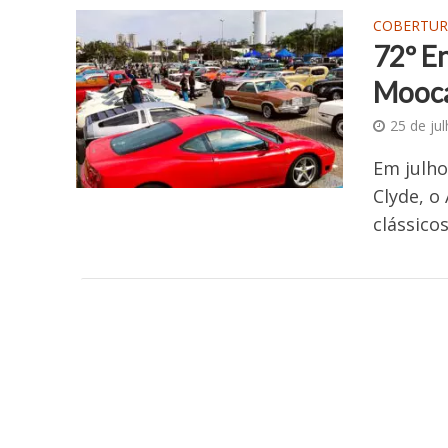
COBERTUR
72º E
Mooca
25 de ju
Em julho
Clyde, o
clássico