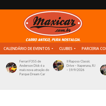
CALENDÁRIO DE EVENTOS
CLUBES
PARCERIA CO
Ferrari F355 de
II Raposo Classic
Anderson Dick é a
Drive – Itaperuna, RJ
mais nova atração do
– 19/9/2026
Parque Dream Car