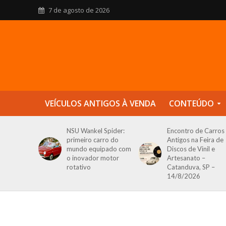
7 de agosto de 2026
VEÍCULOS ANTIGOS À VENDA
CONTEÚDO
NSU Wankel Spider:
Encontro de Carros
primeiro carro do
Antigos na Feira de
mundo equipado com
Discos de Vinil e
o inovador motor
Artesanato –
rotativo
Catanduva, SP –
14/8/2026