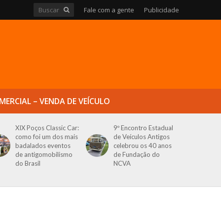
Fale com a gente
Publicidade
MERCIAL – VENDA DE VEÍCULO
XIX Poços Classic Car:
9º Encontro Estadual
como foi um dos mais
de Veículos Antigos
badalados eventos
celebrou os 40 anos
de antigomobilismo
de Fundação do
do Brasil
NCVA