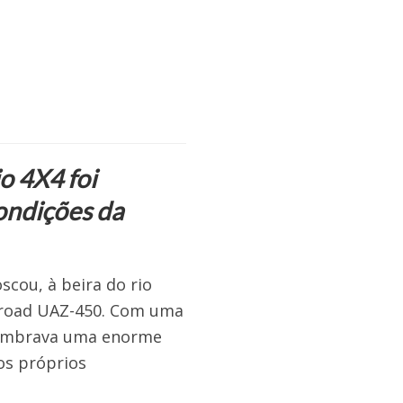
io 4X4 foi
condições da
scou, à beira do rio
ff-road UAZ-450. Com uma
 lembrava uma enorme
os próprios