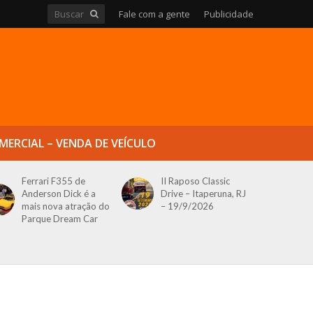
Fale com a gente
Publicidade
MERCIAL – VENDA DE VEÍCULO
Ferrari F355 de
II Raposo Classic
Anderson Dick é a
Drive – Itaperuna, RJ
mais nova atração do
– 19/9/2026
Parque Dream Car