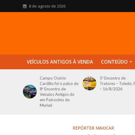
8 de agosto de 2026
VEÍCULOS ANTIGOS À VENDA
CONTEÚDO
Campo Osório
5º Encontro de
Cardilio foi o palco do
Tratores – Toledo, 
8º Encontro de
– 16/8/2026
Veículos Antigos do
em Patrocínio do
Muriaé
REPÓRTER MAXICAR