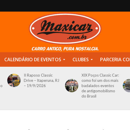
CALENDÁRIO DE EVENTOS
CLUBES
PARCERIA CO
II Raposo Classic
XIX Poços Classic Car:
Drive – Itaperuna, RJ
como foi um dos mais
do
– 19/9/2026
badalados eventos
de antigomobilismo
do Brasil