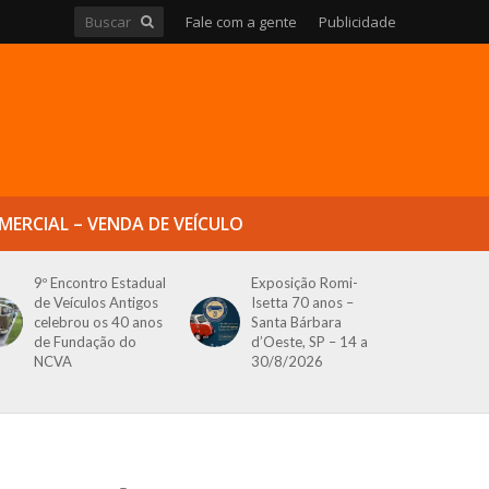
Fale com a gente
Publicidade
MERCIAL – VENDA DE VEÍCULO
9º Encontro Estadual
Exposição Romi-
de Veículos Antigos
Isetta 70 anos –
celebrou os 40 anos
Santa Bárbara
de Fundação do
d’Oeste, SP – 14 a
NCVA
30/8/2026