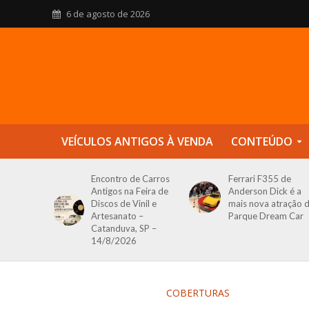
6 de agosto de 2026
VEÍCULOS ANTIGOS À VENDA
CONTEÚDO
Encontro de Carros
Ferrari F355 de
Antigos na Feira de
Anderson Dick é a
Discos de Vinil e
mais nova atração 
Artesanato –
Parque Dream Car
Catanduva, SP –
14/8/2026
COBERTURAS