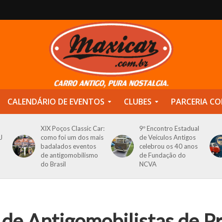
CALENDÁRIO DE EVENTOS
CLUBES
PARCERIA CO
XIX Poços Classic Car:
9º Encontro Estadual
J
como foi um dos mais
de Veículos Antigos
badalados eventos
celebrou os 40 anos
de antigomobilismo
de Fundação do
do Brasil
NCVA
 de Antigomobilistas de P