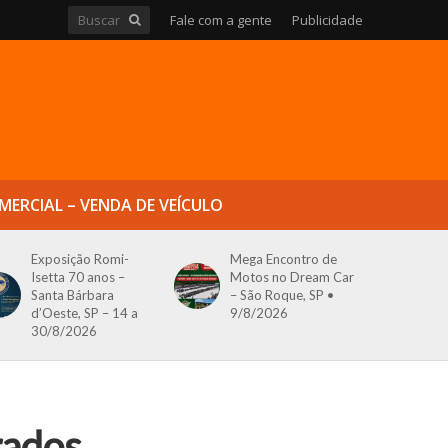
Fale com a gente
Publicidade
MERCIAL – VENDA DE VEÍCULO
Exposição Romi-
Mega Encontro de
Isetta 70 anos –
Motos no Dream Car
Santa Bárbara
– São Roque, SP •
d’Oeste, SP – 14 a
9/8/2026
30/8/2026
rados,