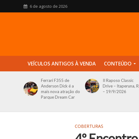
6 de agosto de 2026
VEÍCULOS ANTIGOS À VENDA
CONTEÚDO
Ferrari F355 de
II Raposo Classic
Anderson Dick é a
Drive – Itaperuna, R
mais nova atração do
– 19/9/2026
Parque Dream Car
COBERTURAS
4º Encontro