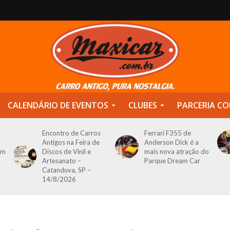
CALENDÁRIO DE EVENTOS
CLUBES
PARCERIA CO
Encontro de Carros
Ferrari F355 de
Antigos na Feira de
Anderson Dick é a
om
Discos de Vinil e
mais nova atração do
Artesanato –
Parque Dream Car
Catanduva, SP –
14/8/2026