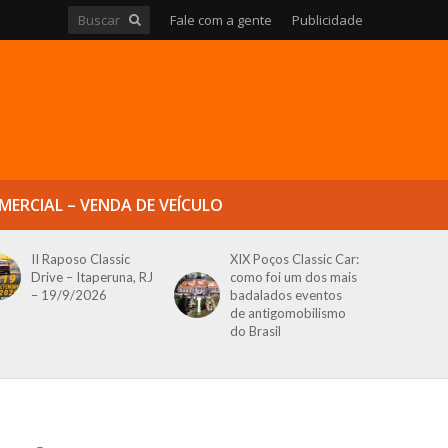
Fale com a gente
Publicidade
MERCIAL – VENDA DE VEÍCULO
II Raposo Classic
XIX Poços Classic Car:
Drive – Itaperuna, RJ
como foi um dos mais
– 19/9/2026
badalados eventos
de antigomobilismo
do Brasil