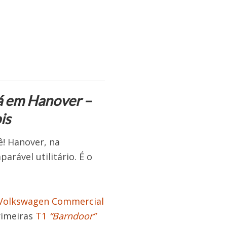
á em Hanover –
is
ê! Hanover, na
rável utilitário. É o
 (Volkswagen Commercial
rimeiras
T1
“Barndoor”