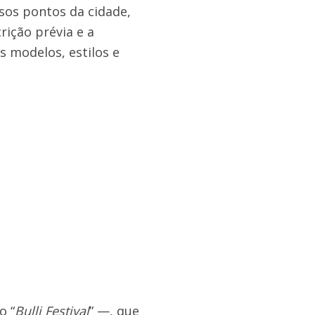
os pontos da cidade,
rição prévia e a
 modelos, estilos e
o “
Bulli Festival
” —, que